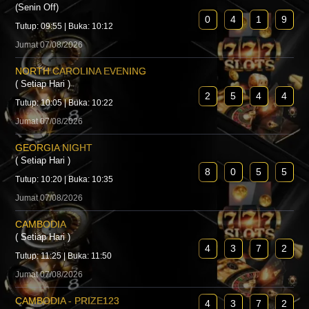
(Senin Off)
0
4
1
9
Tutup: 09:55 | Buka: 10:12
Jumat 07/08/2026
NORTH CAROLINA EVENING
( Setiap Hari )
2
5
4
4
Tutup: 10:05 | Buka: 10:22
Jumat 07/08/2026
GEORGIA NIGHT
( Setiap Hari )
8
0
5
5
Tutup: 10:20 | Buka: 10:35
Jumat 07/08/2026
CAMBODIA
( Setiap Hari )
4
3
7
2
Tutup: 11:25 | Buka: 11:50
Jumat 07/08/2026
CAMBODIA - PRIZE123
4
3
7
2