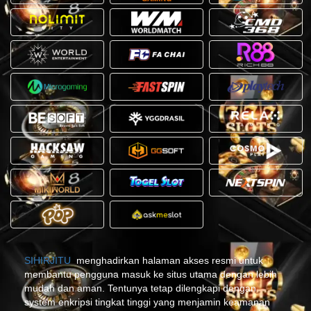
SIHIRJITU
menghadirkan halaman akses resmi untuk
membantu pengguna masuk ke situs utama dengan lebih
mudah dan aman. Tentunya tetap dilengkapi dengan
system enkripsi tingkat tinggi yang menjamin keamanan