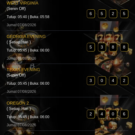
WEST VIRGINIA
(Senin Off)
6
5
2
5
Tutup: 05:40 | Buka: 05:58
Jumat 07/08/2026
GEORGIA EVENING
( Setiap Hari )
5
3
8
8
Tutup: 05:45 | Buka: 06:00
Jumat 07/08/2026
TEXAS EVENING
(Senin Off)
3
0
4
2
Tutup: 05:45 | Buka: 06:00
Jumat 07/08/2026
OREGON 2
( Setiap Hari )
2
4
0
6
Tutup: 05:45 | Buka: 06:00
Jumat 07/08/2026