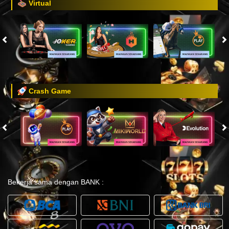
Virtual
Crash Game
Bekerja sama dengan BANK :