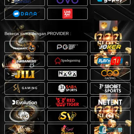
Bekerja sama dengan PROVIDER :