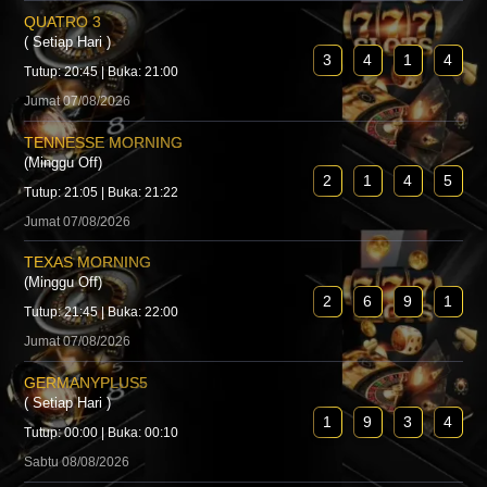
QUATRO 3
( Setiap Hari )
3
4
1
4
Tutup: 20:45 | Buka: 21:00
Jumat 07/08/2026
TENNESSE MORNING
(Minggu Off)
2
1
4
5
Tutup: 21:05 | Buka: 21:22
Jumat 07/08/2026
TEXAS MORNING
(Minggu Off)
2
6
9
1
Tutup: 21:45 | Buka: 22:00
Jumat 07/08/2026
GERMANYPLUS5
( Setiap Hari )
1
9
3
4
Tutup: 00:00 | Buka: 00:10
Sabtu 08/08/2026