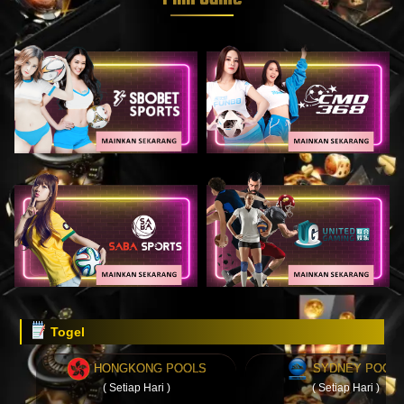
Togel
HONGKONG POOLS
SYDNEY POOL
( Setiap Hari )
( Setiap Hari )