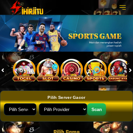
Pilih Server Gacor
Scan
Pilih Game