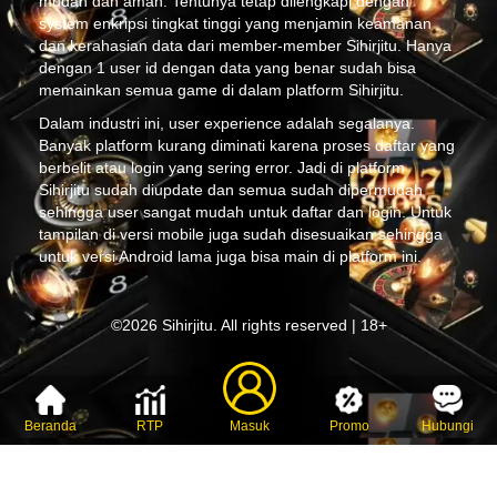
mudah dan aman. Tentunya tetap dilengkapi dengan
system enkripsi tingkat tinggi yang menjamin keamanan
dan kerahasian data dari member-member Sihirjitu. Hanya
dengan 1 user id dengan data yang benar sudah bisa
memainkan semua game di dalam platform Sihirjitu.
Dalam industri ini, user experience adalah segalanya.
Banyak platform kurang diminati karena proses daftar yang
berbelit atau login yang sering error. Jadi di platform
Sihirjitu sudah diupdate dan semua sudah dipermudah
sehingga user sangat mudah untuk daftar dan login. Untuk
tampilan di versi mobile juga sudah disesuaikan sehingga
untuk versi Android lama juga bisa main di platform ini.
©2026 Sihirjitu. All rights reserved | 18+
Beranda
RTP
Masuk
Promo
Hubungi