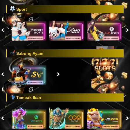
Sport
Sabung Ayam
Tembak Ikan