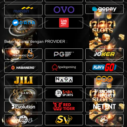
Bekerja sama dengan PROVIDER :