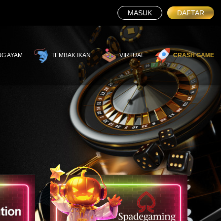
MASUK
DAFTAR
NG AYAM
TEMBAK IKAN
VIRTUAL
CRASH GAME