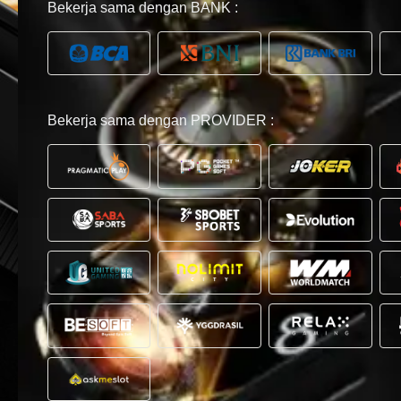
Bekerja sama dengan BANK :
Bekerja sama dengan PROVIDER :