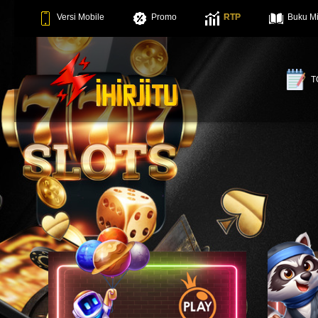
Versi Mobile
Promo
RTP
Buku M
T