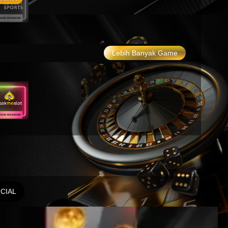
Lebih Banyak Game
ICIAL