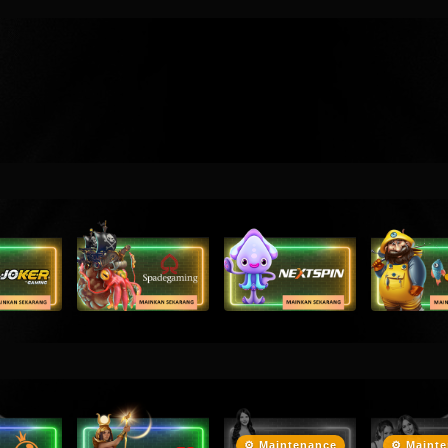
⚙ Maintenance
⚙ Maint