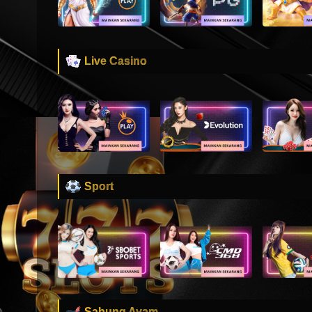
Live Casino
Sport
Sabung Ayam