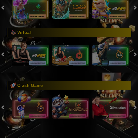
Virtual
Crash Game