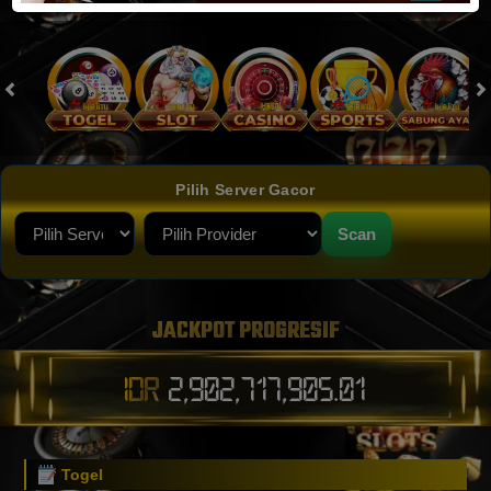
Pilih Server Gacor
Scan
JACKPOT PROGRESIF
IDR
2,902,717,911.61
Togel