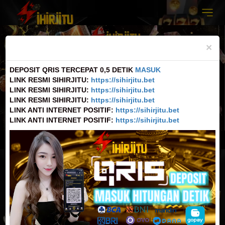
Previous
Nex
×
DEPOSIT QRIS TERCEPAT 0,5 DETIK
MASUK
LINK RESMI SIHIRJITU:
https://sihirjitu.bet
LINK RESMI SIHIRJITU:
https://sihirjitu.bet
LINK RESMI SIHIRJITU:
https://sihirjitu.bet
LINK ANTI INTERNET POSITIF:
https://sihirjitu.bet
LINK ANTI INTERNET POSITIF:
https://sihirjitu.bet
Selamat Datang Di Situs Judi Slot Online Terbaik Resmi dan Terpercaya 100%
Username
DAFTAR
Password
MASUK