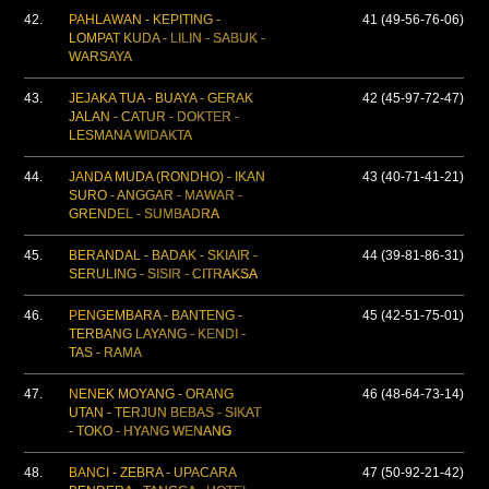
42.
PAHLAWAN - KEPITING -
41 (49-56-76-06)
LOMPAT KUDA - LILIN - SABUK -
WARSAYA
43.
JEJAKA TUA - BUAYA - GERAK
42 (45-97-72-47)
JALAN - CATUR - DOKTER -
LESMANA WIDAKTA
44.
JANDA MUDA (RONDHO) - IKAN
43 (40-71-41-21)
SURO - ANGGAR - MAWAR -
GRENDEL - SUMBADRA
45.
BERANDAL - BADAK - SKIAIR -
44 (39-81-86-31)
SERULING - SISIR - CITRAKSA
46.
PENGEMBARA - BANTENG -
45 (42-51-75-01)
TERBANG LAYANG - KENDI -
TAS - RAMA
47.
NENEK MOYANG - ORANG
46 (48-64-73-14)
UTAN - TERJUN BEBAS - SIKAT
- TOKO - HYANG WENANG
48.
BANCI - ZEBRA - UPACARA
47 (50-92-21-42)