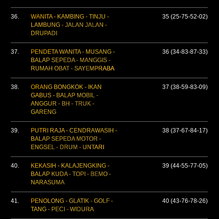
36.
WANITA - KAMBING - TINJU -
35 (25-75-52-02)
LAMBUNG - JALAN JALAN -
DRUPADI
37.
PENDETA WANITA - MUSANG -
36 (34-83-87-33)
BALAP SEPEDA - MANGGIS -
RUMAH OBAT - SAYEMPRABA
38.
ORANG BONGKOK - IKAN
37 (38-59-83-09)
GABUS - BALAP MOBIL -
ANGGUR - BH - TRUK -
GARENG
39.
PUTRI RAJA - CENDRAWASIH -
38 (37-67-84-17)
BALAP SEPEDA MOTOR -
ENGSEL - DRUM - UNTARI
40.
KEKASIH - KALAJENGKING -
39 (44-55-77-05)
BALAP KUDA - TOPI - BEMO -
NARASUMA
41.
PENOLONG - GLATIK - GOLF -
40 (43-76-78-26)
TANG - PECI - WIDURA