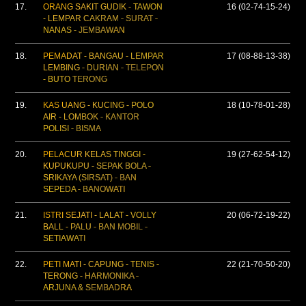
17.
ORANG SAKIT GUDIK - TAWON
16 (02-74-15-24)
- LEMPAR CAKRAM - SURAT -
NANAS - JEMBAWAN
18.
PEMADAT - BANGAU - LEMPAR
17 (08-88-13-38)
LEMBING - DURIAN - TELEPON
- BUTO TERONG
19.
KAS UANG - KUCING - POLO
18 (10-78-01-28)
AIR - LOMBOK - KANTOR
POLISI - BISMA
20.
PELACUR KELAS TINGGI -
19 (27-62-54-12)
KUPUKUPU - SEPAK BOLA -
SRIKAYA (SIRSAT) - BAN
SEPEDA - BANOWATI
21.
ISTRI SEJATI - LALAT - VOLLY
20 (06-72-19-22)
BALL - PALU - BAN MOBIL -
SETIAWATI
22.
PETI MATI - CAPUNG - TENIS -
22 (21-70-50-20)
TERONG - HARMONIKA -
ARJUNA & SEMBADRA