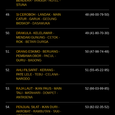
BENDERA - TANGGA - HOTEL -
STUNA
49.
SI CEROBOH - LANDAK - MAIN
48 (46-00-79-50)
CATUR - GARUK - GEDUNG
BIOSKOP - DASAMUKA
50.
DRAKULA - KELELAWAR -
49 (41-80-70-30)
MENDAKI GUNUNG - CETOK -
ROK - BETARI DURGA
51.
ORANG ESKIMO - BERUANG -
50 (47-98-74-48)
PEMBAWA OBOR - PACUL -
GURU - BAGONG
52.
AHLI FILSAFAT - KERANG -
51 (55-45-22-95)
PATE LELE - TEBU - CELANA -
NARODO
53.
RAJA LAUT - IKAN PAUS - MAIN
52 (66-03-99-85)
TALI - MATAHARI - DOMPET -
ANTASENA
54.
PENJUAL SILAT - IKAN DURI -
53 (82-02-35-52)
AKROBAT - RAMBUTAN - TAXI -