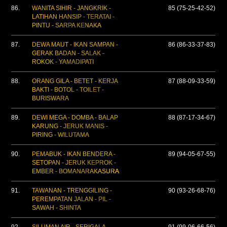
86.
WANITA SIHIR - JANGKRIK -
85 (75-25-42-52)
LATIHAN HANSIP - TERATAI -
PINTU - SARPA KENAKA
87.
DEWA MAUT - IKAN SAMPAN -
86 (86-33-37-83)
GERAK BADAN - SALAK -
ROKOK - YAMADIPATI
88.
ORANG GILA - BETET - KERJA
87 (88-09-33-59)
BAKTI - BOTOL - TOILET -
BURISWARA
89.
DEWI MEGA - DOMBA - BALAP
88 (87-17-34-67)
KARUNG - JERUK MANIS -
PIRING - WILUTAMA
90.
PEMABUK - IKAN BENDERA -
89 (94-05-67-55)
SETOPAN - JERUK KEPROK -
EMBER - BOMANARAKASURA
91.
TAWANAN - TRENGGILING -
90 (93-26-68-76)
PEREMPATAN JALAN - PIL -
SAWAH - SHINTA