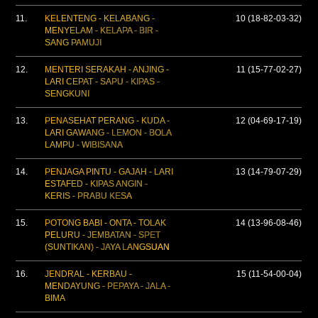
11.
KELENTENG - KELABANG -
10 (18-82-03-32)
MENYELAM - KELAPA - BIR -
SANG PAMUJI
12.
MENTERI SERAKAH - ANJING -
11 (15-77-02-27)
LARI CEPAT - SAPU - KIPAS -
SENGKUNI
13.
PENASEHAT PERANG - KUDA -
12 (04-69-17-19)
LARI GAWANG - LEMON - BOLA
LAMPU - WIBISANA
14.
PENJAGA PINTU - GAJAH - LARI
13 (14-79-07-29)
ESTAFED - KIPAS ANGIN -
KERIS - PRABU KESA
15.
POTONG BABI - ONTA - TOLAK
14 (13-96-08-46)
PELURU - JEMBATAN - SPET
(SUNTIKAN) - JAYA LANGSUAN
16.
JENDRAL - KERBAU -
15 (11-54-00-04)
MENDAYUNG - PEPAYA - JALA -
BIMA