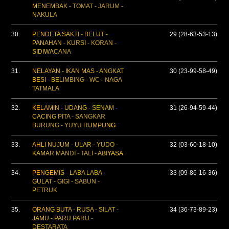
MENEMBAK - TOMAT - JARUM -
NAKULA
30.
PENDETA SAKTI - BELUT -
29 (28-63-53-13)
PANAHAN - KURSI - KORAN -
SIDIWACANA
31.
NELAYAN - IKAN MAS - ANGKAT
30 (23-99-58-49)
BESI - BELIMBING - WC - NAGA
TATMALA
32.
KELAMIN - UDANG - SENAM -
31 (26-94-59-44)
CACING PITA - SANGKAR
BURUNG - YUYU RUMPUNG
33.
AHLI NUJUM - ULAR - YUDO -
32 (03-60-18-10)
KAMAR MANDI - TALI - ABIYASA
34.
PENGEMIS - LABA LABA -
33 (09-86-16-36)
GULAT - GIGI - SABUN -
PETRUK
35.
ORANG BUTA - RUSA - SILAT -
34 (36-73-89-23)
JAMU - PARU PARU -
DESTARATA