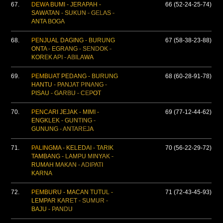
67.
DEWA BUMI - JERAPAH -
66 (52-24-25-74)
SAWATAN - SUKUN - GELAS -
ANTA BOGA
68.
PENJUAL DAGING - BURUNG
67 (58-38-23-88)
ONTA - EGRANG - SENDOK -
KOREK API - ABILAWA
69.
PEMBUAT PEDANG - BURUNG
68 (60-28-91-78)
HANTU - PANJAT PINANG -
PISAU - GARBU - CEPOT
70.
PENCARI JEJAK - MIMI -
69 (77-12-44-62)
ENGKLEK - GUNTING -
GUNUNG - ANTAREJA
71.
PALINGMA - KELEDAI - TARIK
70 (56-22-29-72)
TAMBANG - LAMPU MINYAK -
RUMAH MAKAN - ADIPATI
KARNA
72.
PEMBURU - MACAN TUTUL -
71 (72-43-45-93)
LEMPAR KARET - SUMUR -
BAJU - PANDU