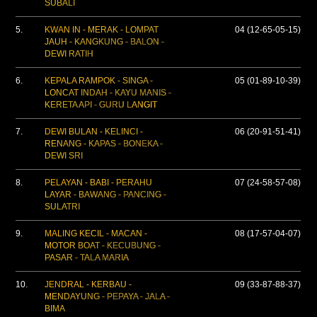
SUBALI
5.
KWAN IN - MERAK - LOMPAT
04 (12-65-05-15)
JAUH - KANGKUNG - BALON -
DEWI RATIH
6.
KEPALA RAMPOK - SINGA -
05 (01-89-10-39)
LONCAT INDAH - KAYU MANIS -
KERETA API - GURU LANGIT
7.
DEWI BULAN - KELINCI -
06 (20-91-51-41)
RENANG - KAPAS - BONEKA -
DEWI SRI
8.
PELAYAN - BABI - PERAHU
07 (24-58-57-08)
LAYAR - BAWANG - PANCING -
SULATRI
9.
MALING KECIL - MACAN -
08 (17-57-04-07)
MOTOR BOAT - KECUBUNG -
PASAR - TALA MARIA
10.
JENDRAL - KERBAU -
09 (33-87-88-37)
MENDAYUNG - PEPAYA - JALA -
BIMA