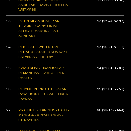
92.
SILUMAN AIR - SERIGALA -
91 (99-06-66-56)
AMBULAN - BAMBU - TOPLES -
WITAKSINI
93.
PUTRI KIPAS BESI - IKAN
92 (95-47-62-97)
TENGIRI - GARIS FINISH -
APOKAT - SARUNG - SITI
SUNDARI
94.
PENJILAT - BABI HUTAN -
93 (90-21-61-71)
PERAHU LAYAR - KAOS KAKI -
LAPANGAN - DURNA
95.
KWAN KONG - IKAN KAKAP -
94 (89-31-36-81)
PEMANDIAN - JAMBU - PEN -
P.SALYA
96.
PETANI - PERKUTUT - JALAN
95 (92-01-65-51)
RAYA - KUNCI - PISAU CUKUR -
IRAWAN
97.
PRAJURIT - IKAN NUS - LAUT -
96 (98-14-63-64)
MANGGA - MINYAK ANGIN -
CITRAYUDA