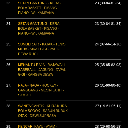
23.
SETAN GANTUNG - KERA -
23 (30-84-81-34)
BOLA BASKET - PISANG -
PIANO - WILKAMPANA
24.
SETAN GANTUNG - KERA -
23 (30-84-81-34)
BOLA BASKET - PISANG -
PIANO - WILKAMPANA
25.
SUMBER AIR - KATAK - TENIS
24 (07-66-14-16)
MEJA - SIKAT GIGI - PADI -
DEWA RUCI
26.
MENANTU RAJA - RAJAWALI -
25 (35-85-82-03)
BASEBALL - JAGUNG - TAPAL
GIGI - KANGSA DEWA
27.
RAJA - NAGA - HOCKEY -
26 (31-90-80-40)
GANGGANG - MESIN JAHIT -
SAMIAJI
28.
WANITA CANTIK - KURA KURA -
27 (19-61-06-11)
BOLA SODOK - SABUN BUBUK -
OTAK - DEWI SUPRABA
29.
PENCARI KAYU - AYAM -
28 (29-68-56-18)