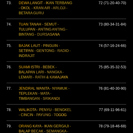
73.
DEWA LANGIT - IKAN TERBANG
72 (71-20-40-70)
- OKOL - KRAN AIR - ARLOJI -
BETARA GURU
74.
TUAN TANAH - SEMUT -
73 (80-34-31-84)
TULUPAN - ANTING ANTING -
BINTANG - DURSASANA
75.
BAJAK LAUT - PINGUIN -
74 (57-16-24-66)
SETIPAN - GENTONG - RADIO -
INDRAJIT
76.
SUAMI ISTRI - BEBEK -
75 (85-35-32-53)
BALAPAN LARI - NANGKA -
LEMARI - RATIH & KAMAJAYA
77.
JENDRAL WANITA - NYAMUK -
76 (81-40-30-90)
TEPLEKAN - MATA -
TIMBANGAN - SRIKANDI
78.
WALIKOTA - PENYU - BENGKEL
77 (69-11-96-61)
- CINCIN - PAYUNG - TOGOG
79.
ORANG KAYA - IKAN GERGAJI -
78 (79-18-46-68)
BALAP BECAK - SEMANGKA -