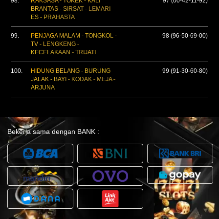
98.
RAKSASA - TOKEK - KALI
97 (00-42-11-92)
BRANTAS - SIRSAT - LEMARI
ES - PRAHASTA
99.
PENJAGA MALAM - TONGKOL -
98 (96-50-69-00)
TV - LENGKENG -
KECELAKAAN - TRIJATI
100.
HIDUNG BELANG - BURUNG
99 (91-30-60-80)
JALAK - BAYI - KODAK - MEJA -
ARJUNA
Bekerja sama dengan BANK :