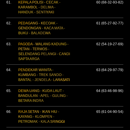
61.
KEPALA POLISI - CECAK -
60 (68-32-93-82)
KARAMBOL - DELIMA -
HANDUK - SENTIYAKI
62.
PEDAGANG - KECOAK -
61 (65-27-92-77)
GENDONGAN - KACA MATA -
BUKU - BALADEWA
63.
PAGODA - WALANG KADUNG -
62 (54-19-27-69)
PETAN - TERMOS -
SELENDANG PELANGI - CANDI
SAPTA ARGA
64.
PENDEKAR WANITA -
63 (64-29-97-79)
KUMBANG - TREK SANDO -
BANTAL - JENDELA - LARASATI
65.
DEWA UANG - KUDA LAUT -
64 (63-46-98-96)
BANDULAN - APEL - GULING -
BETARA INDRA
66.
RAJA SETAN - IKAN HIU -
65 (61-04-90-54)
KAYANG - KLOMPEN -
PETROMAK - KALA SRINGGI