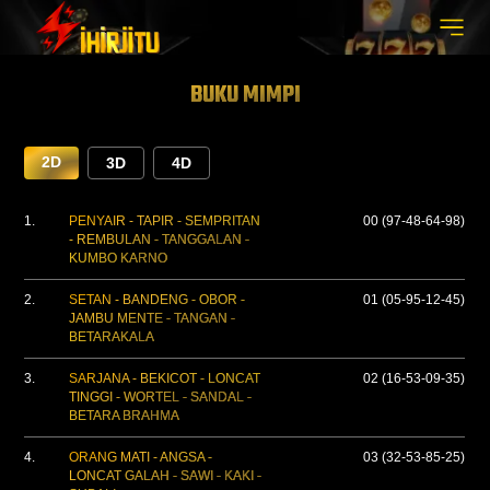
BUKU MIMPI
2D
3D
4D
1.
PENYAIR - TAPIR - SEMPRITAN
00 (97-48-64-98)
- REMBULAN - TANGGALAN -
KUMBO KARNO
2.
SETAN - BANDENG - OBOR -
01 (05-95-12-45)
JAMBU MENTE - TANGAN -
BETARAKALA
3.
SARJANA - BEKICOT - LONCAT
02 (16-53-09-35)
TINGGI - WORTEL - SANDAL -
BETARA BRAHMA
4.
ORANG MATI - ANGSA -
03 (32-53-85-25)
LONCAT GALAH - SAWI - KAKI -