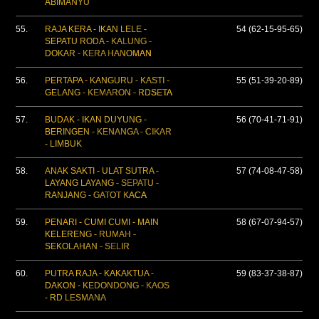
ABIMANYU
55.
RAJA KERA - IKAN LELE -
54 (62-15-95-65)
SEPATU RODA - KALUNG -
DOKAR - KERA HANOMAN
56.
PERTAPA - KANGURU - KASTI -
55 (51-39-20-89)
GELANG - KEMARON - RDSETA
57.
BUDAK - IKAN DUYUNG -
56 (70-41-71-91)
BERINGEN - KENANGA - CIKAR
- LIMBUK
58.
ANAK SAKTI - ULAT SUTRA -
57 (74-08-47-58)
LAYANG LAYANG - SEPATU -
RANJANG - GATOT KACA
59.
PENARI - CUMI CUMI - MAIN
58 (67-07-94-57)
KELERENG - RUMAH -
SEKOLAHAN - SELIR
60.
PUTRA RAJA - KAKAKTUA -
59 (83-37-38-87)
DAKON - KEDONDONG - KAOS
- RD LESMANA